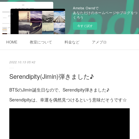
Ameba Owndで
あなただけのホームページやブログをつ
くろう
今すぐ試す
HOME
教室について
料金など
アメブロ
2022.10.13 05:42
Serendipity(Jimin)弾きました♪
BTSのJimin誕生日なので、Serendipity弾きました♪
Serendipityは、幸運を偶然見つけるという意味だそうです☆