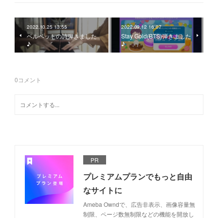
2022.10.25 13:55
2022.09.12 16:07
ベルベットの詩弾きました
Stay Gold(BTS)弾きました
♪
♪
0
コメント
PR
プレミアムプランでもっと自由
なサイトに
Ameba Owndで、広告非表示、画像容量無
制限、ページ数無制限などの機能を開放し