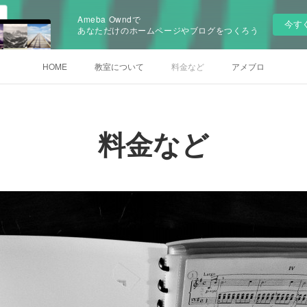
Ameba Owndで
今す
あなただけのホームページやブログをつくろう
HOME
教室について
料金など
アメブロ
料金など