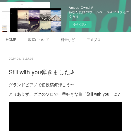
Ameba Owndで
あなただけのホームページやブログをつ
くろう
今すぐ試す
HOME
教室について
料金など
アメブロ
2024.04.16 23:03
Still with you弾きました♪
グランドピアノで初投稿何弾こう〜
とりあえず、グクのソロで一番好きな曲「Still with you」に♪