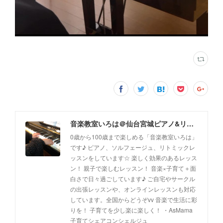
音楽教室いろは＠仙台宮城ピアノ&リトミック(出張レッスン、オンラインレッスン対応)
0歳から100歳まで楽しめる「音楽教室いろは」
です♪ ピアノ、ソルフェージュ、リトミックレ
ッスンをしています☆ 楽しく効果のあるレッス
ン！ 親子で楽しむレッスン！ 音楽×子育て＋面
白さで日々過ごしています♪ ご自宅やサークル
の出張レッスンや、オンラインレッスンも対応
しています。全国からどうぞvv 音楽で生活に彩
りを！ 子育てを少し楽に楽しく！ ・AsMama
子育てシェアコンシェルジュ