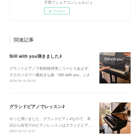
子育てシェアコンシェルジュ
フォロー
関連記事
Still with you弾きました♪
グランドピアノで初投稿何弾こう〜とりあえず、
グクのソロで一番好きな曲「Still with you」に♪
2024.04.16 23:03
グランドピアノでレッスン♪
やっと買いました、グランドピアノ♪なので、本
日から自宅でのピアノレッスンはグランドピア…
2024.04.15 12:21