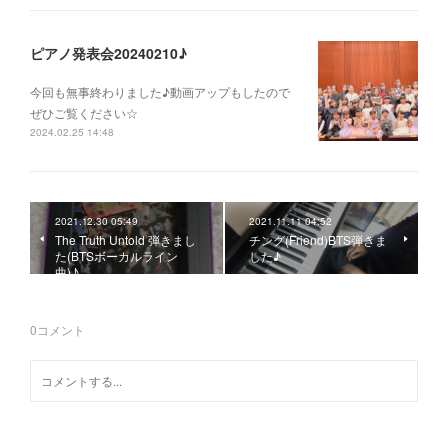
ピアノ発表会20240210♪
今回も無事終わりました♪動画アップもしたので
ぜひご覧ください☆
2024.02.25 14:48
2021.12.30 05:49
2021.11.11 04:52
The Truth Untold 弾きまし
チング(Friend)BTS弾きま
た(BTSボーカルライン
した♪
曲)♪
0
コメント