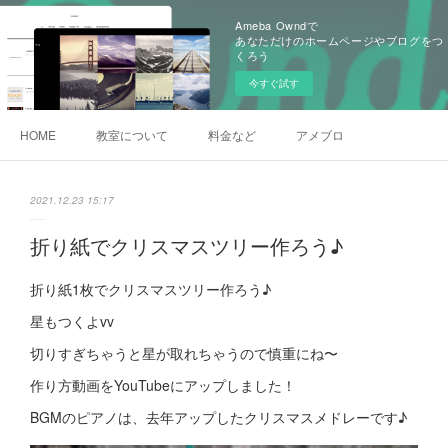
Ameba Owndで
あなただけのホームページやブログをつ
くろう
今すぐ試す
HOME
教室について
料金など
アメブロ
2021.12.23 15:17
折り紙でクリスマスツリー作ろう♪
折り紙1枚でクリスマスツリー作ろう♪
星もつくよvv
切りすぎちゃうと星が取れちゃうので慎重にね〜
作り方動画をYouTubeにアップしました！
BGMのピアノは、去年アップしたクリスマスメドレーです♪