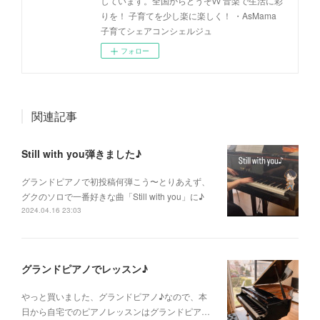
しています。全国からどうぞvv 音楽で生活に彩
りを！ 子育てを少し楽に楽しく！ ・AsMama
子育てシェアコンシェルジュ
フォロー
関連記事
Still with you弾きました♪
グランドピアノで初投稿何弾こう〜とりあえず、
グクのソロで一番好きな曲「Still with you」に♪
2024.04.16 23:03
グランドピアノでレッスン♪
やっと買いました、グランドピアノ♪なので、本
日から自宅でのピアノレッスンはグランドピア…