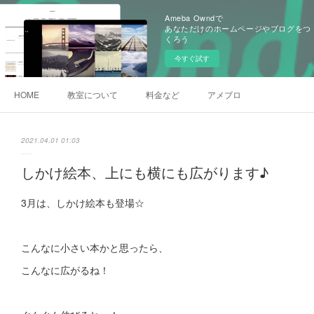
Ameba Owndで
あなただけのホームページやブログをつ
くろう
今すぐ試す
HOME
教室について
料金など
アメブロ
2021.04.01 01:03
しかけ絵本、上にも横にも広がります♪
3月は、しかけ絵本も登場☆
こんなに小さい本かと思ったら、
こんなに広がるね！