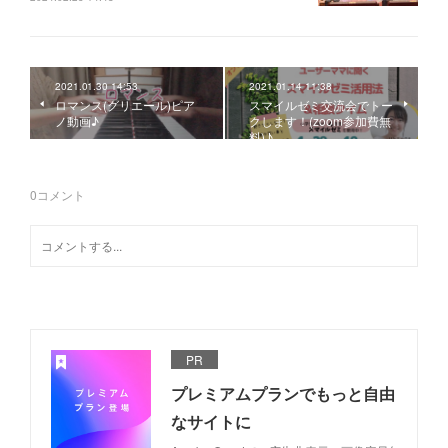
2021.01.30 14:53
2021.01.14 11:38
ロマンス(グリエール)ピア
スマイルゼミ交流会でトー
ノ動画♪
クします！(zoom参加費無
料)♪
0
コメント
PR
プレミアムプランでもっと自由
なサイトに