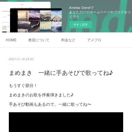
Ameba Owndで
あなただけのホームページやブログをつ
くろう
今すぐ試す
HOME
教室について
料金など
アメブロ
2021.01.18 23:40
まめまき 一緒に手あそびで歌ってね♪
もうすぐ節分！
まめまきのお歌を伴奏弾きました♪
手あそび動画もあるので、一緒に歌ってね〜