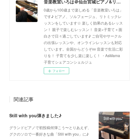
音楽教室いろは＠仙台宮城ピアノ&リトミック(出張レッスン、オンラインレッスン対応)
0歳から100歳まで楽しめる「音楽教室いろは」
です♪ ピアノ、ソルフェージュ、リトミックレ
ッスンをしています☆ 楽しく効果のあるレッス
ン！ 親子で楽しむレッスン！ 音楽×子育て＋面
白さで日々過ごしています♪ ご自宅やサークル
の出張レッスンや、オンラインレッスンも対応
しています。全国からどうぞvv 音楽で生活に彩
りを！ 子育てを少し楽に楽しく！ ・AsMama
子育てシェアコンシェルジュ
フォロー
関連記事
Still with you弾きました♪
グランドピアノで初投稿何弾こう〜とりあえず、
グクのソロで一番好きな曲「Still with you」に♪