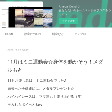
Ameba Owndで
あなただけのホームページやブログをつ
くろう
今すぐ試す
HOME
教室について
料金など
アメブロ
2020.12.01 00:55
11月はミニ運動会☆身体を動かそう！メダ
ルも♪
11月お楽しみは、ミニ運動会でした♪
頑張った子供達には、メダルプレゼント☆
ハイハイレースは、ママ達も！盛り上がる（笑）
玉入れもポイっとねvv