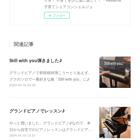
子育てシェアコンシェルジュ
フォロー
関連記事
Still with you弾きました♪
グランドピアノで初投稿何弾こう〜とりあえず、
グクのソロで一番好きな曲「Still with you」に♪
2024.04.16 23:03
グランドピアノでレッスン♪
やっと買いました、グランドピアノ♪なので、本
日から自宅でのピアノレッスンはグランドピア…
2024.04.15 12:21