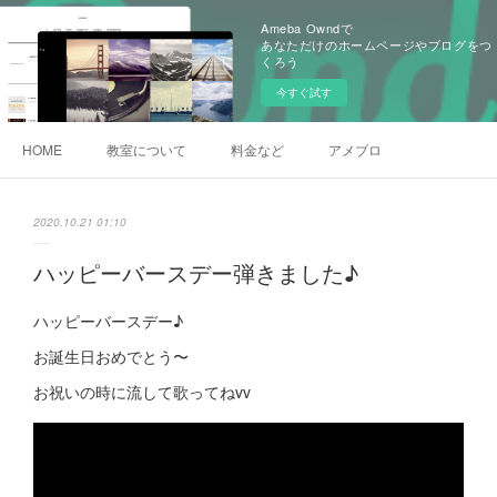
Ameba Owndで
あなただけのホームページやブログをつ
くろう
今すぐ試す
HOME
教室について
料金など
アメブロ
2020.10.21 01:10
ハッピーバースデー弾きました♪
ハッピーバースデー♪
お誕生日おめでとう〜
お祝いの時に流して歌ってねvv