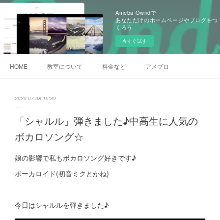
Ameba Owndで
あなただけのホームページやブログをつ
くろう
今すぐ試す
HOME
教室について
料金など
アメブロ
2020.07.08 15:39
「シャルル」弾きました♪中高生に人気の
ボカロソング☆
娘の影響で私もボカロソング好きです♪
ボーカロイド(初音ミクとかね)
今日はシャルルを弾きました♪