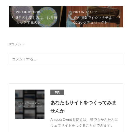
2021.09.04 10:01
2021.07.17 13:11
8月のお楽しみは、お弁当
娘の演奏です☆ソナチネ
カップで花火♪
op.20-6 デュセック♪
0
コメント
PR
あなたもサイトをつくってみま
せんか
Ameba Owndを使えば、誰でもかんたんに
ウェブサイトをつくることができます。