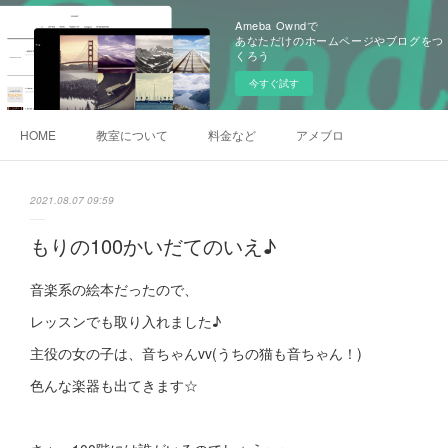
Ameba Owndで
あなただけのホームページやブログをつ
くろう
今すぐ試す
HOME
教室について
料金など
アメブロ
2021.08.07 09:59
もりの100かいだてのいえ♪
音楽系の絵本だったので、
レッスンでも取り入れました♪
主役の女の子は、音ちゃんvv(うちの猫も音ちゃん！)
色んな楽器も出てきます☆